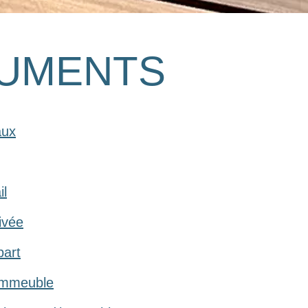
UMENTS
aux
il
ivée
part
immeuble