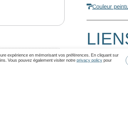
Couleur peint
LIEN
lleure expérience en mémorisant vos préférences. En cliquant sur
moins. Vous pouvez également visiter notre
privacy policy
pour
Stationnemen
ES FICHIERS
INF
es :
Résiliation de 
ence pour l’exécution des