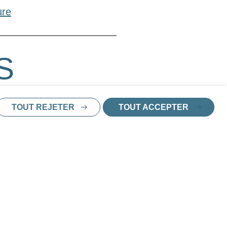
ure
S
TOUT REJETER
TOUT ACCEPTER
t réservé
ORMATION
bail