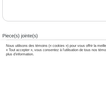
Piece(s) jointe(s)
Nous utilisons des témoins (« cookies ») pour vous offrir la mei
« Tout accepter », vous consentez à l'utilisation de tous nos té
plus d'information.
Déposer les fichiers ici ou
SÉLECTIONNEZ D
Taille maximum des fichiers : 10 MB.
Veuillez sélectionner les options applicabl
J’autorise l’accès à mon logement en mon abs