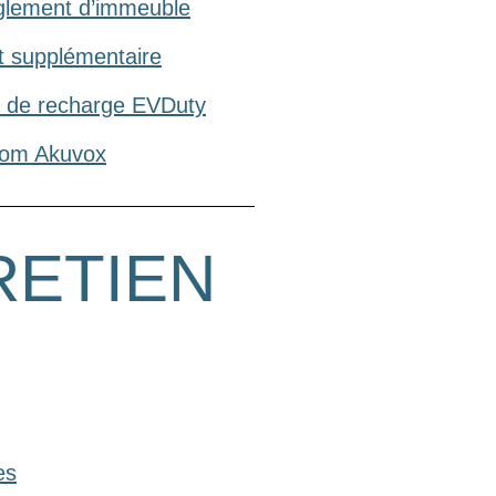
glement d’immeuble
t supplémentaire
e de recharge EVDuty
com Akuvox
RETIEN
es