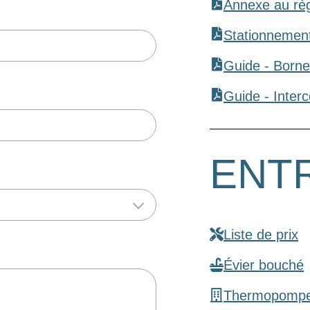
Annexe au rè
Stationnemen
Guide - Born
Guide - Inter
ENT
Liste de prix
Évier bouché
Thermopomp