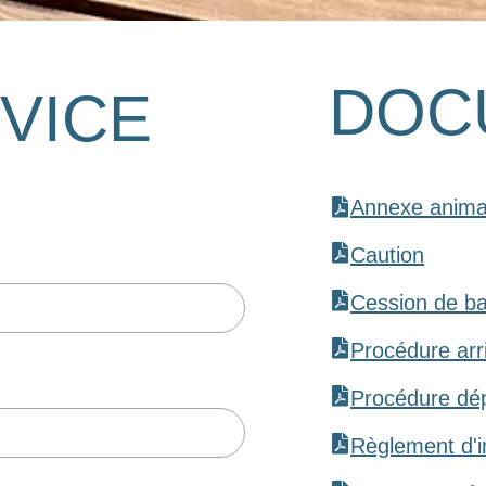
DOC
RVICE
Annexe anim
Caution
Cession de ba
Procédure arr
Procédure dé
Règlement d'