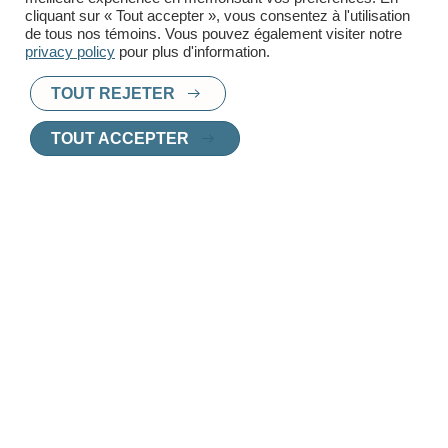
cliquant sur « Tout accepter », vous consentez à l'utilisation
de tous nos témoins. Vous pouvez également visiter notre
privacy policy
pour plus d'information.
TOUT REJETER
PRÊT À TROUVER UN
TOUT ACCEPTER
NOUVEAU CHEZ-
VOUS
?
Chez Innoplex, nous vous aidons à choisir
le logement parfait, adapté à vos besoins et
vos envies.
Contactez l'un de nos agents de location
pour une consultation personnalisée.
CONTACTEZ UN AGENT