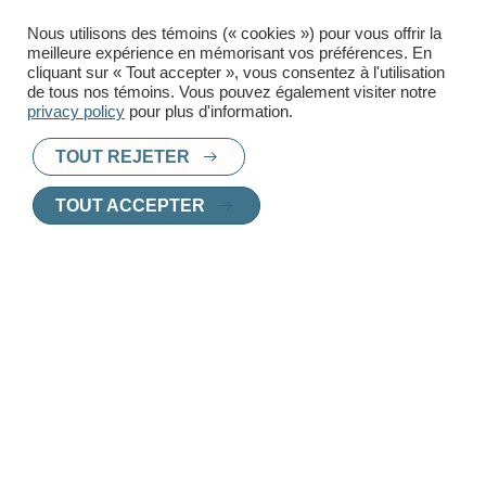
Nous utilisons des témoins (« cookies ») pour vous offrir la
meilleure expérience en mémorisant vos préférences. En
cliquant sur « Tout accepter », vous consentez à l'utilisation
de tous nos témoins. Vous pouvez également visiter notre
privacy policy
pour plus d'information.
TOUT REJETER
PRÊT À TROUVER UN
TOUT ACCEPTER
NOUVEAU CHEZ-
VOUS
?
Chez Innoplex, nous vous aidons à choisir
le logement parfait, adapté à vos besoins et
vos envies.
Contactez l'un de nos agents de location
pour une consultation personnalisée.