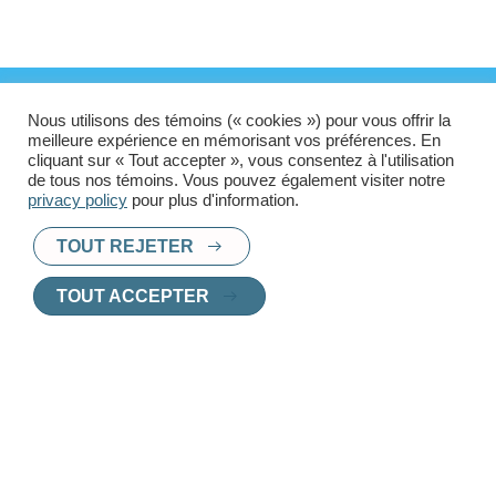
Nous utilisons des témoins (« cookies ») pour vous offrir la
meilleure expérience en mémorisant vos préférences. En
cliquant sur « Tout accepter », vous consentez à l'utilisation
POUR TOUT SAVOIR
de tous nos témoins. Vous pouvez également visiter notre
privacy policy
pour plus d'information.
SUR UN IMMEUBLE ET
TOUT REJETER
SES LOGEMENTS
TOUT ACCEPTER
Prenez rendez-vous avec un agent
Nom complet