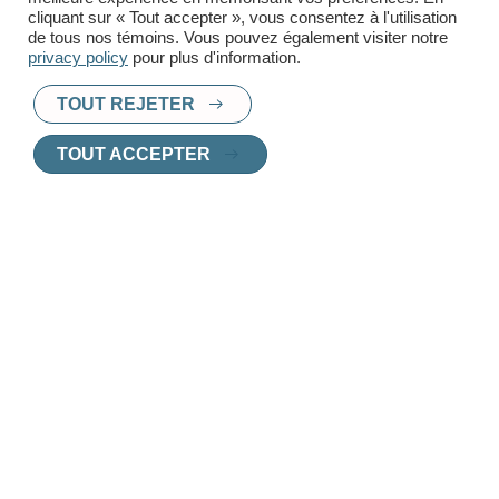
cliquant sur « Tout accepter », vous consentez à l'utilisation
de tous nos témoins. Vous pouvez également visiter notre
privacy policy
pour plus d'information.
TOUT REJETER
PRÊT À TROUVER UN
TOUT ACCEPTER
NOUVEAU CHEZ-
VOUS
?
Chez Innoplex, nous vous aidons à choisir
le logement parfait, adapté à vos besoins et
vos envies.
Contactez l'un de nos agents de location
pour une consultation personnalisée.
CONTACTEZ UN AGENT