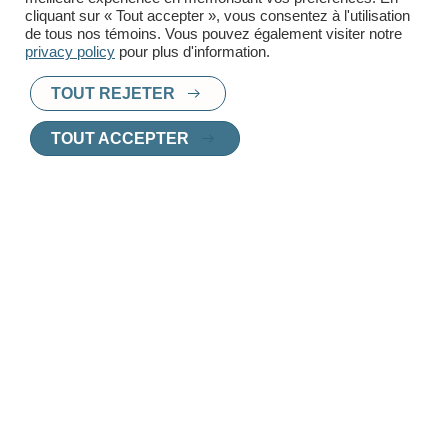
cliquant sur « Tout accepter », vous consentez à l'utilisation
de tous nos témoins. Vous pouvez également visiter notre
privacy policy
pour plus d'information.
TOUT REJETER
PRÊT À TROUVER UN
TOUT ACCEPTER
NOUVEAU CHEZ-
VOUS
?
Chez Innoplex, nous vous aidons à choisir
le logement parfait, adapté à vos besoins et
vos envies.
Contactez l'un de nos agents de location
pour une consultation personnalisée.
CONTACTEZ UN AGENT