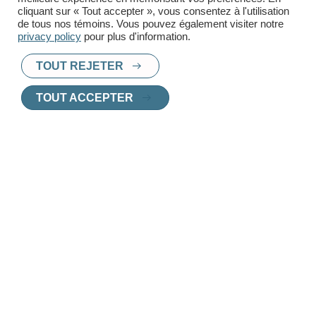
cliquant sur « Tout accepter », vous consentez à l'utilisation
de tous nos témoins. Vous pouvez également visiter notre
privacy policy
pour plus d'information.
TOUT REJETER
PRÊT À TROUVER UN
TOUT ACCEPTER
NOUVEAU CHEZ-
VOUS
?
Chez Innoplex, nous vous aidons à choisir
le logement parfait, adapté à vos besoins et
vos envies.
Contactez l'un de nos agents de location
pour une consultation personnalisée.
CONTACTEZ UN AGENT