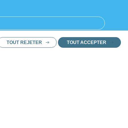
TOUT REJETER
TOUT ACCEPTER
l