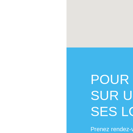
POUR 
SUR U
SES 
Prenez rendez-