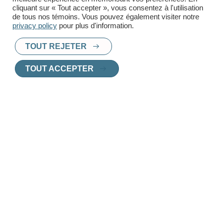
cliquant sur « Tout accepter », vous consentez à l'utilisation
de tous nos témoins. Vous pouvez également visiter notre
privacy policy
pour plus d'information.
TOUT REJETER
PRÊT À TROUVER UN
TOUT ACCEPTER
NOUVEAU CHEZ-
VOUS
?
Chez Innoplex, nous vous aidons à choisir
le logement parfait, adapté à vos besoins et
vos envies.
Contactez l'un de nos agents de location
pour une consultation personnalisée.
CONTACTEZ UN AGENT