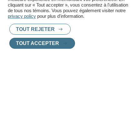
cliquant sur « Tout accepter », vous consentez à l'utilisation
de tous nos témoins. Vous pouvez également visiter notre
privacy policy
pour plus d'information.
TOUT REJETER
PRÊT À TROUVER UN
TOUT ACCEPTER
NOUVEAU CHEZ-
VOUS
?
Chez Innoplex, nous vous aidons à choisir
le logement parfait, adapté à vos besoins et
vos envies.
Contactez l'un de nos agents de location
pour une consultation personnalisée.
CONTACTEZ UN AGENT