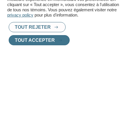
cliquant sur « Tout accepter », vous consentez à l'utilisation
de tous nos témoins. Vous pouvez également visiter notre
privacy policy
pour plus d'information.
TOUT REJETER
PRÊT À TROUVER UN
TOUT ACCEPTER
NOUVEAU CHEZ-
VOUS
?
Chez Innoplex, nous vous aidons à choisir
le logement parfait, adapté à vos besoins et
vos envies.
Contactez l'un de nos agents de location
pour une consultation personnalisée.
CONTACTEZ UN AGENT