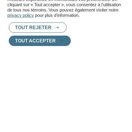
cliquant sur « Tout accepter », vous consentez à l'utilisation
de tous nos témoins. Vous pouvez également visiter notre
privacy policy
pour plus d'information.
TOUT REJETER
PRÊT À TROUVER UN
TOUT ACCEPTER
NOUVEAU CHEZ-
VOUS
?
Chez Innoplex, nous vous aidons à choisir
le logement parfait, adapté à vos besoins et
vos envies.
Contactez l'un de nos agents de location
pour une consultation personnalisée.
CONTACTEZ UN AGENT